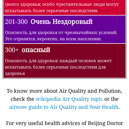
своего здоровья; особо чувствительные люди могут
испытывать более серьезные последствия.
201-300
Очень Нездоровый
Опасность для здоровья от чрезвычайных условий.
Это отразится, вероятно, на всем населении.
300+
опасный
Опасность для здоровья: каждый человек может
испытывать более серьезные последствия для
здоровья
To know more about Air Quality and Pollution,
check the
wikipedia Air Quality topic
or the
airnow guide to Air Quality and Your Health
.
For very useful health advices of Beijing Doctor