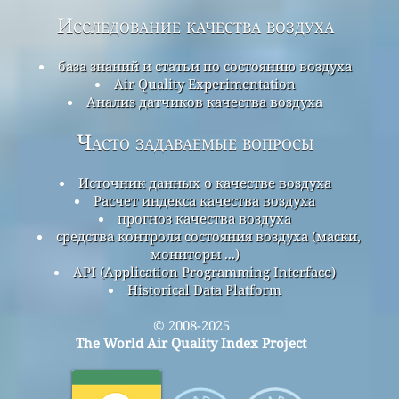
Исследование качества воздуха
база знаний и статьи по состоянию воздуха
Air Quality Experimentation
Анализ датчиков качества воздуха
Часто задаваемые вопросы
Источник данных о качестве воздуха
Расчет индекса качества воздуха
прогноз качества воздуха
средства контроля состояния воздуха (маски,
мониторы ...)
API (Application Programming Interface)
Historical Data Platform
© 2008-2025
The World Air Quality Index Project